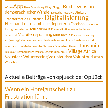
App
Buchrezension
Blog
Afrika
Blogger
Bank
Bewerbung
demographischer Wandel
Digitale
Deutsche Post DHL
Digitalisierung
Transformation
Digitalien
Ehrenamt
ehrenamtliche Reporterin
Facebook
Honorar
Journalismus
Instagram
Internet
Kommunikation
Kundenbeziehung
Mobile reporting
Multimedia
Personal Branding
Leerstand
social
Projekt Digitalien
Seminar
Slideshow
Recherche
Schleichwerbung
Tansania
media
Spenden
Steuern
soziale Medien
soziales Netzwerk
Village Africa
Verbraucherjournalismus
Telekom
Usambaraberge
Voluntourismus
Volunteer
Volunteering
Voluntourism
Workshop
Aktuelle Beiträge von opjueck.de: Op Jück
Wenn ein Hotelgutschein zu
Frustration führt