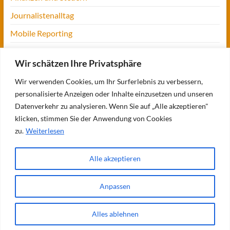
Journalistenalltag
Mobile Reporting
Projekt Digitalien
Wir schätzen Ihre Privatsphäre
Tansania
Wir verwenden Cookies, um Ihr Surferlebnis zu verbessern,
UofM
personalisierte Anzeigen oder Inhalte einzusetzen und unseren
Verbraucherjournalismus
Datenverkehr zu analysieren. Wenn Sie auf „Alle akzeptieren"
klicken, stimmen Sie der Anwendung von Cookies
Workshops, Konferenzen & Messen
zu.
Weiterlesen
Alle akzeptieren
Copyright © 2026
Bettina Blaß
. Alle Rechte vorbehalten. Theme
Spacious
von
ThemeGrill. Präsentiert von:
WordPress
.
Anpassen
Über mich
Meine Bücher
Meine Projekte
Verbraucherjournalismus:
meine Themen
Seminare und Vorträge
Meine Referenzen
Blogs
Fit für
Journalismus
Reiseblog: Op jück
Impressum/Kontakt
Alles ablehnen
Datenschutzerklärung
AGB