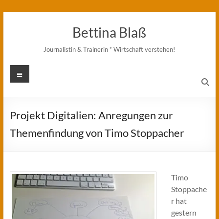
Zum
Inhalt
Bettina Blaß
springen
Journalistin & Trainerin * Wirtschaft verstehen!
Menü
Projekt Digitalien: Anregungen zur
Themenfindung von Timo Stoppacher
Timo
Stoppache
r hat
gestern