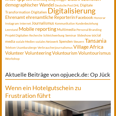
demographischer Wandel
Digitale
Deutsche Post DHL
Digitalisierung
Transformation
Digitalien
Ehrenamt
ehrenamtliche Reporterin
Facebook
Honorar
Journalismus
Instagram
Internet
Kommunikation
Kundenbeziehung
Mobile reporting
Multimedia
Personal Branding
Leerstand
social
Projekt Digitalien
Seminar
Slideshow
Recherche
Schleichwerbung
Tansania
media
Spenden
Steuern
soziale Medien
soziales Netzwerk
Village Africa
Verbraucherjournalismus
Telekom
Usambaraberge
Voluntourismus
Volunteer
Volunteering
Voluntourism
Workshop
Aktuelle Beiträge von opjueck.de: Op Jück
Wenn ein Hotelgutschein zu
Frustration führt