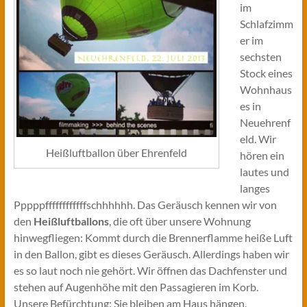
im
Schlafzimm
er im
sechsten
Stock eines
Wohnhaus
es in
Neuehrenf
eld. Wir
Heißluftballon über Ehrenfeld
hören ein
lautes und
langes
Pppppffffffffffffschhhhhh. Das Geräusch kennen wir von
den
Heißluftballons
, die oft über unsere Wohnung
hinwegfliegen: Kommt durch die Brennerflamme heiße Luft
in den Ballon, gibt es dieses Geräusch. Allerdings haben wir
es so laut noch nie gehört. Wir öffnen das Dachfenster und
stehen auf Augenhöhe mit den Passagieren im Korb.
Unsere Befürchtung: Sie bleiben am Haus hängen.