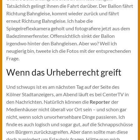
Tatsächlich gelingt ihnen die Fahrt darüber. Der Ballon fährt
Richtung Bahngleise, kommt wieder zurück und fährt
erneut Richtung Bahngleise. Ich habe die
Spiegelreflexkamera geholt und fotografiere jetzt aus dem
Badezimmerfenster. Offensichtlich sinkt der Ballon
irgendwo hinter den Bahngleisen. Aber wo? Weil ich
neugierig bin, tweete ich die Fotos mit der entsprechenden
Frage.
Wenn das Urheberrecht greift
Und schwups ist es am nächsten Tag auf der Seite des
Kölner Stadtanzeigers, am Abend läuft es bei CenterTV in
den Nachrichten. Natürlich können die
Reporter
der
Medienhäuser nicht überall vor Ort sein – und schon gar
nicht, wenn solch unvorhersehbare Dinge passieren. Ich
finde es auch logisch und sogar gut, auf die Schnappschüsse
von Bürgern zurückzugreifen. Aber dann sollte man diese
doch zumindest um Erlaubnis fragen. Hätte man mich