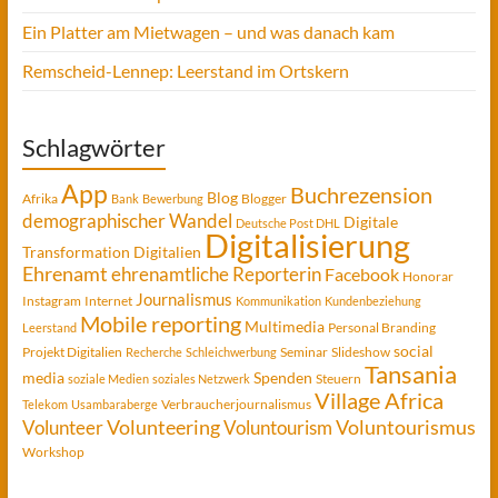
Ein Platter am Mietwagen – und was danach kam
Remscheid-Lennep: Leerstand im Ortskern
Schlagwörter
App
Buchrezension
Blog
Afrika
Blogger
Bank
Bewerbung
demographischer Wandel
Digitale
Deutsche Post DHL
Digitalisierung
Transformation
Digitalien
Ehrenamt
ehrenamtliche Reporterin
Facebook
Honorar
Journalismus
Instagram
Internet
Kommunikation
Kundenbeziehung
Mobile reporting
Multimedia
Personal Branding
Leerstand
social
Projekt Digitalien
Seminar
Slideshow
Recherche
Schleichwerbung
Tansania
media
Spenden
Steuern
soziale Medien
soziales Netzwerk
Village Africa
Verbraucherjournalismus
Telekom
Usambaraberge
Voluntourismus
Volunteer
Volunteering
Voluntourism
Workshop