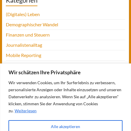
Kategorien
(Digitales) Leben
Demographischer Wandel
Finanzen und Steuern
Journalistenalltag
Mobile Reporting
Projekt Digitalien
Wir schätzen Ihre Privatsphäre
Tansania
Wir verwenden Cookies, um Ihr Surferlebnis zu verbessern,
UofM
personalisierte Anzeigen oder Inhalte einzusetzen und unseren
Verbraucherjournalismus
Datenverkehr zu analysieren. Wenn Sie auf „Alle akzeptieren"
klicken, stimmen Sie der Anwendung von Cookies
Workshops, Konferenzen & Messen
zu.
Weiterlesen
Alle akzeptieren
Copyright © 2026
Bettina Blaß
. Alle Rechte vorbehalten. Theme
Spacious
von