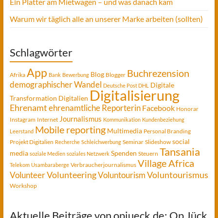
Ein Platter am Mietwagen – und was danach kam
Warum wir täglich alle an unserer Marke arbeiten (sollten)
Schlagwörter
App
Buchrezension
Blog
Afrika
Blogger
Bank
Bewerbung
demographischer Wandel
Digitale
Deutsche Post DHL
Digitalisierung
Transformation
Digitalien
Ehrenamt
ehrenamtliche Reporterin
Facebook
Honorar
Journalismus
Instagram
Internet
Kommunikation
Kundenbeziehung
Mobile reporting
Multimedia
Personal Branding
Leerstand
social
Projekt Digitalien
Seminar
Slideshow
Recherche
Schleichwerbung
Tansania
media
Spenden
Steuern
soziale Medien
soziales Netzwerk
Village Africa
Verbraucherjournalismus
Telekom
Usambaraberge
Voluntourismus
Volunteer
Volunteering
Voluntourism
Workshop
Aktuelle Beiträge von opjueck.de: Op Jück