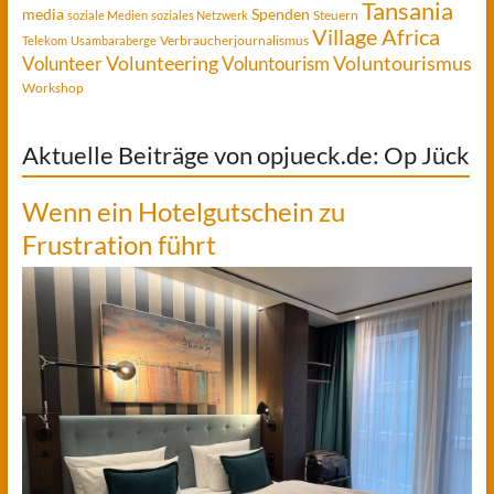
Tansania
media
Spenden
Steuern
soziale Medien
soziales Netzwerk
Village Africa
Verbraucherjournalismus
Telekom
Usambaraberge
Voluntourismus
Volunteer
Volunteering
Voluntourism
Workshop
Aktuelle Beiträge von opjueck.de: Op Jück
Wenn ein Hotelgutschein zu
Frustration führt