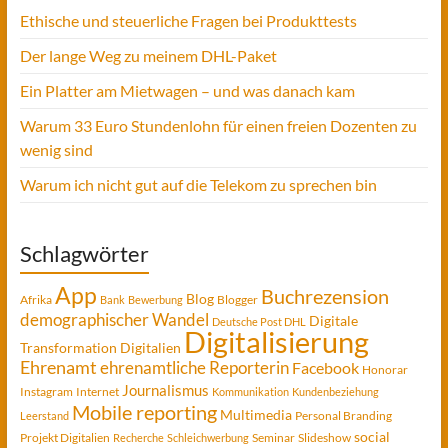
Ethische und steuerliche Fragen bei Produkttests
Der lange Weg zu meinem DHL-Paket
Ein Platter am Mietwagen – und was danach kam
Warum 33 Euro Stundenlohn für einen freien Dozenten zu
wenig sind
Warum ich nicht gut auf die Telekom zu sprechen bin
Schlagwörter
App
Buchrezension
Blog
Afrika
Blogger
Bank
Bewerbung
demographischer Wandel
Digitale
Deutsche Post DHL
Digitalisierung
Transformation
Digitalien
Ehrenamt
ehrenamtliche Reporterin
Facebook
Honorar
Journalismus
Instagram
Internet
Kommunikation
Kundenbeziehung
Mobile reporting
Multimedia
Personal Branding
Leerstand
social
Projekt Digitalien
Seminar
Slideshow
Recherche
Schleichwerbung