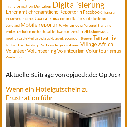
Digitalisierung
Transformation
Digitalien
Ehrenamt
ehrenamtliche Reporterin
Facebook
Honorar
Journalismus
Instagram
Internet
Kommunikation
Kundenbeziehung
Mobile reporting
Multimedia
Personal Branding
Leerstand
social
Projekt Digitalien
Seminar
Slideshow
Recherche
Schleichwerbung
Tansania
media
Spenden
Steuern
soziale Medien
soziales Netzwerk
Village Africa
Verbraucherjournalismus
Telekom
Usambaraberge
Voluntourismus
Volunteer
Volunteering
Voluntourism
Workshop
Aktuelle Beiträge von opjueck.de: Op Jück
Wenn ein Hotelgutschein zu
Frustration führt