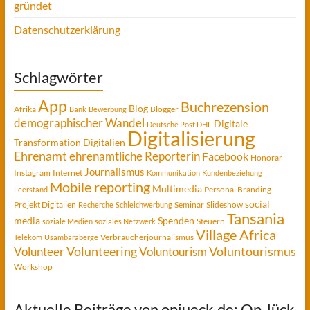
gründet
Datenschutzerklärung
Schlagwörter
App
Buchrezension
Blog
Afrika
Blogger
Bank
Bewerbung
demographischer Wandel
Digitale
Deutsche Post DHL
Digitalisierung
Transformation
Digitalien
Ehrenamt
ehrenamtliche Reporterin
Facebook
Honorar
Journalismus
Instagram
Internet
Kommunikation
Kundenbeziehung
Mobile reporting
Multimedia
Personal Branding
Leerstand
social
Projekt Digitalien
Seminar
Slideshow
Recherche
Schleichwerbung
Tansania
media
Spenden
Steuern
soziale Medien
soziales Netzwerk
Village Africa
Verbraucherjournalismus
Telekom
Usambaraberge
Voluntourismus
Volunteer
Volunteering
Voluntourism
Workshop
Aktuelle Beiträge von opjueck.de: Op Jück