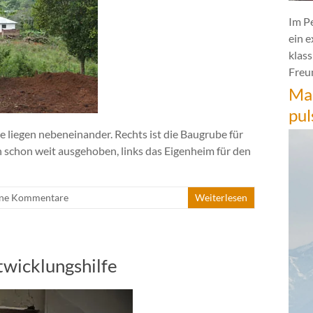
Im P
ein 
klas
Freun
Mar
pul
e liegen nebeneinander. Rechts ist die Baugrube für
n schon weit ausgehoben, links das Eigenheim für den
ne Kommentare
Weiterlesen
twicklungshilfe