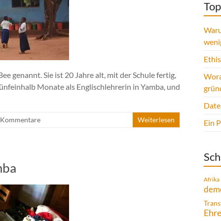
Top
Waru
weni
Ethi
 genannt. Sie ist 20 Jahre alt, mit der Schule fertig,
Wora
 fünfeinhalb Monate als Englischlehrerin in Yamba, und
grün
Date
 Kommentare
Weiterlesen
Ein 
Sch
mba
Afrika
demo
Trans
Ehr