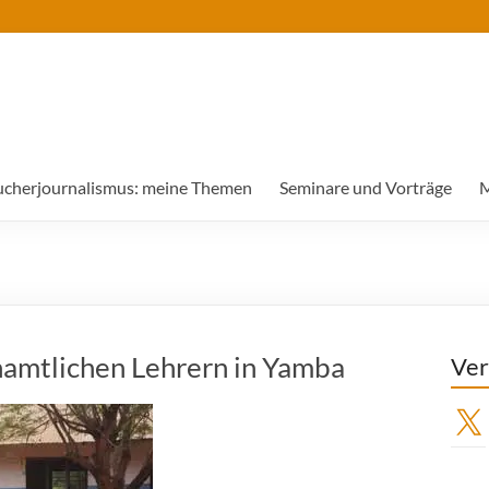
ucherjournalismus: meine Themen
Seminare und Vorträge
M
namtlichen Lehrern in Yamba
Ver
X