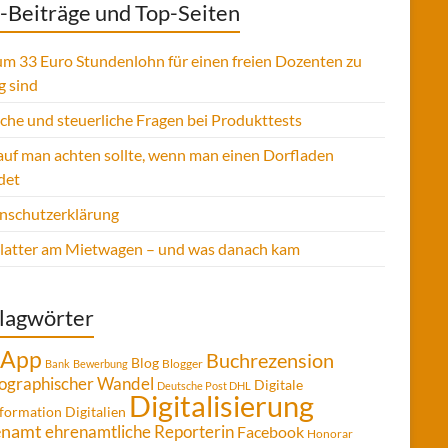
-Beiträge und Top-Seiten
m 33 Euro Stundenlohn für einen freien Dozenten zu
g sind
sche und steuerliche Fragen bei Produkttests
uf man achten sollte, wenn man einen Dorfladen
det
nschutzerklärung
Platter am Mietwagen – und was danach kam
lagwörter
App
Buchrezension
Blog
Blogger
Bank
Bewerbung
graphischer Wandel
Digitale
Deutsche Post DHL
Digitalisierung
formation
Digitalien
enamt
ehrenamtliche Reporterin
Facebook
Honorar