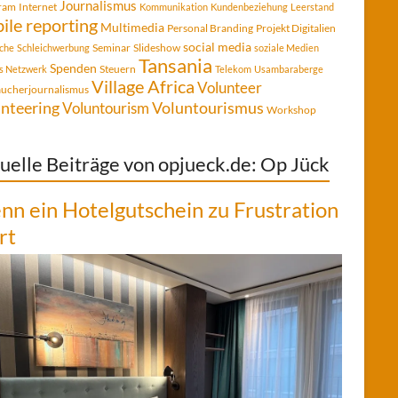
Journalismus
gram
Internet
Kommunikation
Kundenbeziehung
Leerstand
ile reporting
Multimedia
Personal Branding
Projekt Digitalien
social media
Seminar
Slideshow
che
Schleichwerbung
soziale Medien
Tansania
Spenden
Steuern
es Netzwerk
Telekom
Usambaraberge
Village Africa
Volunteer
aucherjournalismus
Voluntourismus
nteering
Voluntourism
Workshop
uelle Beiträge von opjueck.de: Op Jück
n ein Hotelgutschein zu Frustration
rt