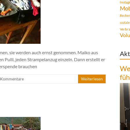
Insta
Mob
Recher
sozial
Verbr
Volu
ommen, sie werden auch ernst genommen. Maiko aus
Akt
Pulli, jeden Strampelanzug einzeln. Dann erstellt er
iderspende brauchen
Wen
füh
 Kommentare
Weiterlesen